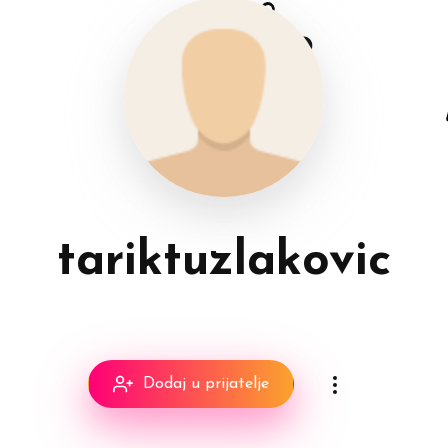
tariktuzlakovic
Dodaj u prijatelje