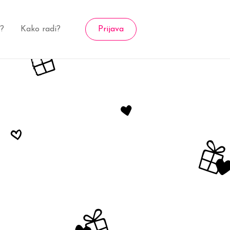
a?
Kako radi?
Prijava