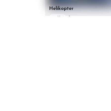
Helikopter
50 KM
Sarajevo
helicopter pls
Rezerviši
Pravila korištenja
Privatnost
Pod
Kreirao
Emir Dupovac
sa
❤