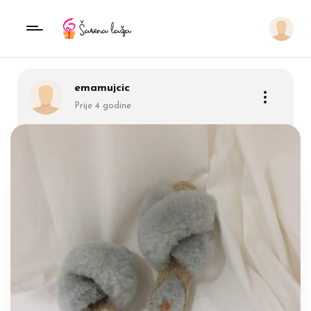
emamujcic
Prije 4 godine