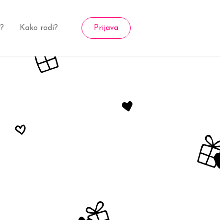
a?
Kako radi?
Prijava