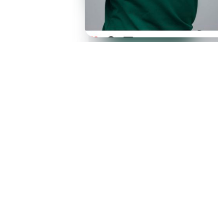
Royal clothing jc shirt
ig: royalclothingjc
Rezerviši
Pravila korištenja
Privatnost
Pod